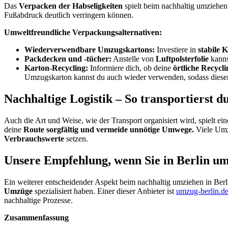
Das
Verpacken
der
Habseligkeiten
spielt beim nachhaltig umziehen 
Fußabdruck deutlich verringern können.
Umweltfreundliche Verpackungsalternativen:
Wiederverwendbare Umzugskartons:
Investiere in
stabile
K
Packdecken und -tücher:
Anstelle von
Luftpolsterfolie
kann
Karton-Recycling:
Informiere dich, ob deine
örtliche
Recyclin
Umzugskarton kannst du auch wieder verwenden, sodass dieser l
Nachhaltige Logistik – So transportierst 
Auch die Art und Weise, wie der Transport organisiert wird, spielt ei
deine
Route sorgfältig und vermeide unnötige Umwege.
Viele Umz
Verbrauchswerte
setzen.
Unsere Empfehlung, wenn Sie in Berlin u
Ein weiterer entscheidender Aspekt beim nachhaltig umziehen in Berlin 
Umzüge
spezialisiert haben. Einer dieser Anbieter ist
umzug-berlin.d
nachhaltige Prozesse.
Zusammenfassung