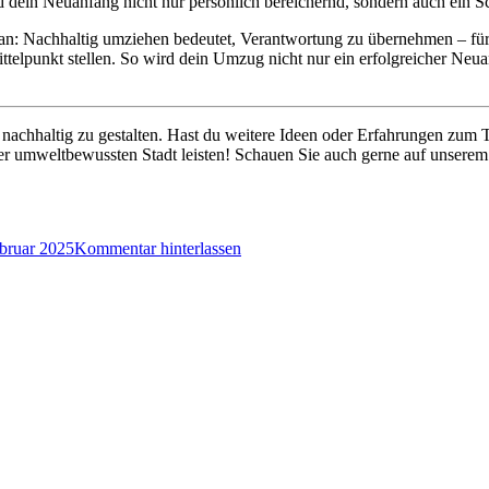
d dein Neuanfang nicht nur persönlich bereichernd, sondern auch ein Sc
ran: Nachhaltig umziehen bedeutet, Verantwortung zu übernehmen – für
ittelpunkt stellen. So wird dein Umzug nicht nur ein erfolgreicher Neu
n nachhaltig zu gestalten. Hast du weitere Ideen oder Erfahrungen zum
er umweltbewussten Stadt leisten! Schauen Sie auch gerne auf unser
bruar 2025
Kommentar hinterlassen