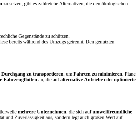
en
zu setzen, gibt es zahlreiche Alternativen, die den ökologischen
echliche Gegenstände zu schützen.
 diese bereits während des Umzugs getrennt. Den genutzten
m Durchgang zu transportieren
, um
Fahrten
zu
minimieren
. Plane
e
Fahrzeugflotten
an, die auf
alternative
Antriebe
oder
optimierte
ttlerweile
mehrere
Unternehmen
, die sich auf
umweltfreundliche
tät und Zuverlässigkeit aus, sondern legt auch großen Wert auf