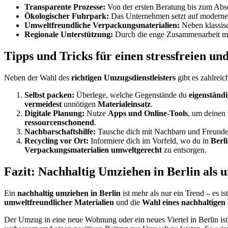
Transparente Prozesse:
Von der ersten Beratung bis zum Absc
Ökologischer Fuhrpark:
Das Unternehmen setzt auf moderne,
Umweltfreundliche Verpackungsmaterialien:
Neben klassisc
Regionale Unterstützung:
Durch die enge Zusammenarbeit mit
Tipps und Tricks für einen stressfreien u
Neben der Wahl des
richtigen
Umzugsdienstleisters
gibt es zahlreic
Selbst packen:
Überlege, welche Gegenstände du
eigenständi
vermeidest
unnötigen
Materialeinsatz
.
Digitale Planung:
Nutze
Apps und Online-Tools
, um deinen
ressourcenschonend
.
Nachbarschaftshilfe:
Tausche dich mit Nachbarn und Freunden 
Recycling vor Ort:
Informiere dich im Vorfeld, wo du in
Berl
Verpackungsmaterialien
umweltgerecht
zu entsorgen.
Fazit: Nachhaltig Umziehen in Berlin als
Ein
nachhaltig
umziehen
in
Berlin
ist mehr als nur ein Trend – es is
umweltfreundlicher
Materialien
und die
Wahl
eines
nachhaltigen
Der Umzug in eine neue Wohnung oder ein neues Viertel in Berlin ist de