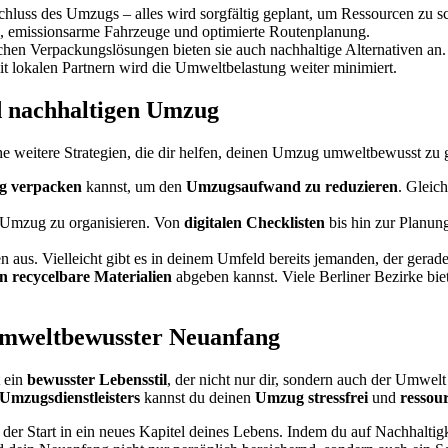
hluss des Umzugs – alles wird sorgfältig geplant, um Ressourcen zu s
 emissionsarme Fahrzeuge und optimierte Routenplanung.
hen Verpackungslösungen bieten sie auch nachhaltige Alternativen an.
 lokalen Partnern wird die Umweltbelastung weiter minimiert.
nd nachhaltigen Umzug
he weitere Strategien, die dir helfen, deinen Umzug umweltbewusst zu g
g
verpacken
kannst, um den
Umzugsaufwand
zu
reduzieren
. Gleich
 Umzug zu organisieren. Von
digitalen Checklisten
bis hin zur Planung
aus. Vielleicht gibt es in deinem Umfeld bereits jemanden, der gerad
in
recycelbare
Materialien
abgeben kannst. Viele Berliner Bezirke bi
 umweltbewusster Neuanfang
t ein
bewusster
Lebensstil
, der nicht nur dir, sondern auch der Umwe
Umzugsdienstleisters
kannst du deinen
Umzug
stressfrei
und
ressou
r Start in ein neues Kapitel deines Lebens. Indem du auf Nachhaltigkeit