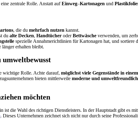
eine zentrale Rolle. Anstatt auf
Einweg
–
Kartonagen
und
Plastikfoli
artons
, die du
mehrfach
nutzen
kannst.
st du
alte
Decken
,
Handtücher
oder
Bettwäsche
verwenden, um zerbr
gstelle
spezielle Annahmerichtlinien für Kartonagen hat, und sortiere
änger erhalten bleibt.
du umweltbewusst
ne wichtige Rolle. Achte darauf,
möglichst viele Gegenstände in eine
ugsunternehmen bieten mittlerweile
moderne
und
umweltfreundlich
mziehen möchten
ist die Wahl des richtigen Dienstleisters. In der Hauptstadt gibt es mi
e
. Dieses Unternehmen zeichnet sich nicht nur durch seine Professionali