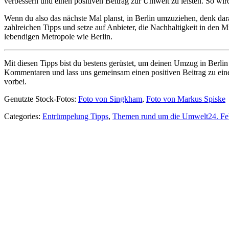
verbessern und einen positiven Beitrag zur Umwelt zu leisten. So wir
Wenn du also das nächste Mal planst, in Berlin umzuziehen, denk da
zahlreichen Tipps und setze auf Anbieter, die Nachhaltigkeit in den M
lebendigen Metropole wie Berlin.
Mit diesen Tipps bist du bestens gerüstet, um deinen Umzug in Berli
Kommentaren und lass uns gemeinsam einen positiven Beitrag zu ein
vorbei.
Genutzte Stock-Fotos:
Foto von Singkham
,
Foto von Markus Spiske
Categories:
Entrümpelung Tipps
,
Themen rund um die Umwelt
24. Fe