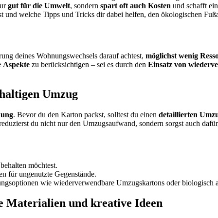
nur
gut für die Umwelt
, sondern
spart oft auch Kosten
und schafft ei
nst und welche Tipps und Tricks dir dabei helfen, den ökologischen Fu
hrung deines Wohnungswechsels darauf achtest,
möglichst
wenig
Ress
e
Aspekte
zu berücksichtigen – sei es durch den
Einsatz von wiederv
hhaltigen Umzug
nung
. Bevor du den Karton packst, solltest du einen
detaillierten Umz
reduzierst du nicht nur den Umzugsaufwand, sondern sorgst auch dafür
behalten möchtest.
en für ungenutzte Gegenstände.
ungsoptionen wie wiederverwendbare Umzugskartons oder biologisch 
 Materialien und kreative Ideen