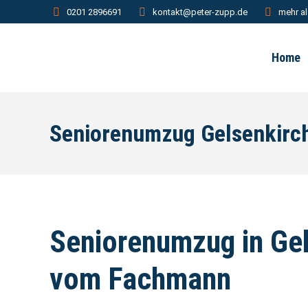
0201 2896691
kontakt@peter-zupp.de
mehr al
Home
Seniorenumzug Gelsenkirc
Seniorenumzug in Ge
vom Fachmann