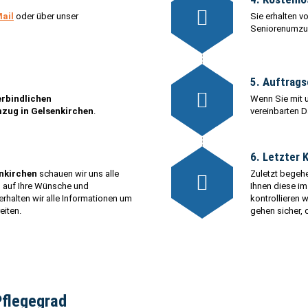
Mail
oder über unser
Sie erhalten v
Seniorenumzug
5. Auftrags
erbindlichen
Wenn Sie mit 
zug in Gelsenkirchen
.
vereinbarten 
6. Letzter 
enkirchen
schauen wir uns alle
Zuletzt begeh
h auf Ihre Wünsche und
Ihnen diese i
erhalten wir alle Informationen um
kontrollieren
eiten.
gehen sicher, 
Pflegegrad