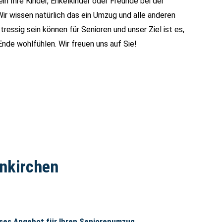
ein Ihre Kinder, Enkelkinder oder Freunde bei der
ir wissen natürlich das ein Umzug und alle anderen
essig sein können für Senioren und unser Ziel ist es,
Ende wohlfühlen. Wir freuen uns auf Sie!
enkirchen
oses Angebot für Ihren Seniorenumzug