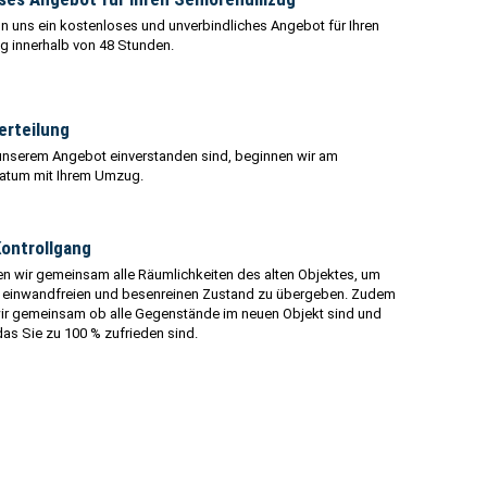
on uns ein kostenloses und unverbindliches Angebot für Ihren
 innerhalb von 48 Stunden.
erteilung
unserem Angebot einverstanden sind, beginnen wir am
Datum mit Ihrem Umzug.
Kontrollgang
en wir gemeinsam alle Räumlichkeiten des alten Objektes, um
m einwandfreien und besenreinen Zustand zu übergeben. Zudem
 wir gemeinsam ob alle Gegenstände im neuen Objekt sind und
das Sie zu 100 % zufrieden sind.