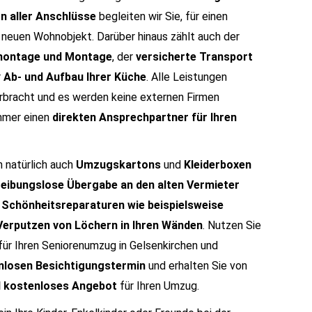
on aller Anschlüsse
begleiten wir Sie, für einen
m neuen Wohnobjekt. Darüber hinaus zählt auch der
ontage und Montage
, der
versicherte Transport
r
Ab- und Aufbau Ihrer Küche
. Alle Leistungen
rbracht und es werden keine externen Firmen
mmer einen
direkten Ansprechpartner für Ihren
n natürlich auch
Umzugskartons
und
Kleiderboxen
reibungslose Übergabe an den alten Vermieter
h
Schönheitsreparaturen wie beispielsweise
Verputzen von Löchern in Ihren Wänden
. Nutzen Sie
für Ihren Seniorenumzug in Gelsenkirchen und
nlosen Besichtigungstermin
und erhalten Sie von
d kostenloses Angebot
für Ihren Umzug.