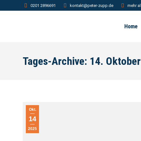
0201 2896691
kontakt@peter-zupp.de
mehr al
Home
Tages-Archive:
14. Oktobe
Okt.
14
2025