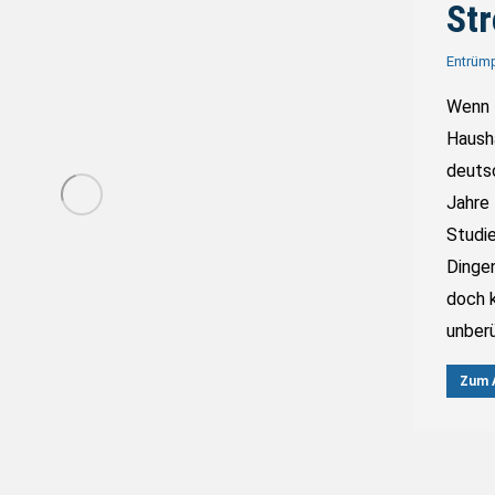
Str
Entrüm
Wenn L
Haush
deuts
Jahre
Studie
Dinge
doch k
unberü
Zum A