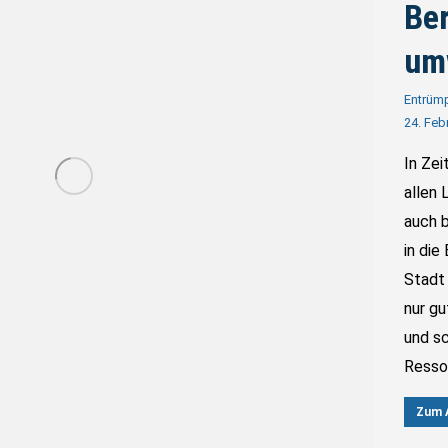
Ber
um
Entrüm
24. Feb
In Zei
allen
auch 
in die
Stadt 
nur gu
und s
Resso
Zum A