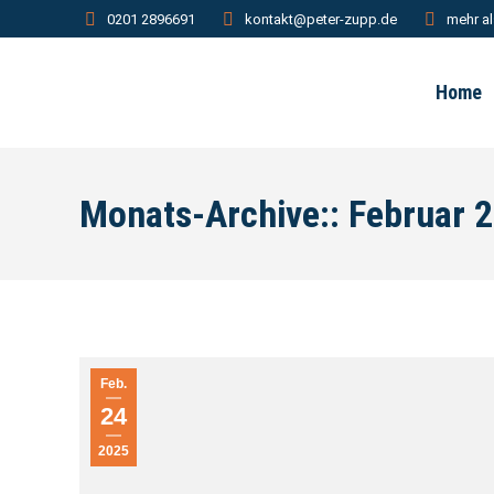
0201 2896691
kontakt@peter-zupp.de
mehr al
Home
Monats-Archive::
Februar 
Feb.
24
2025